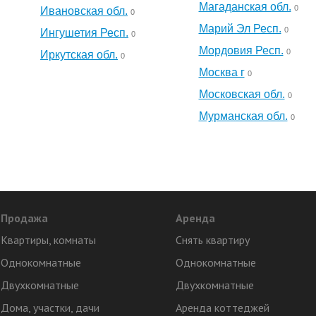
Магаданская обл.
0
Ивановская обл.
0
Марий Эл Респ.
0
Ингушетия Респ.
0
Мордовия Респ.
0
Иркутская обл.
0
Москва г
0
Московская обл.
0
Мурманская обл.
0
Продажа
Аренда
Квартиры, комнаты
Снять квартиру
Однокомнатные
Однокомнатные
Двухкомнатные
Двухкомнатные
Дома, участки, дачи
Аренда коттеджей