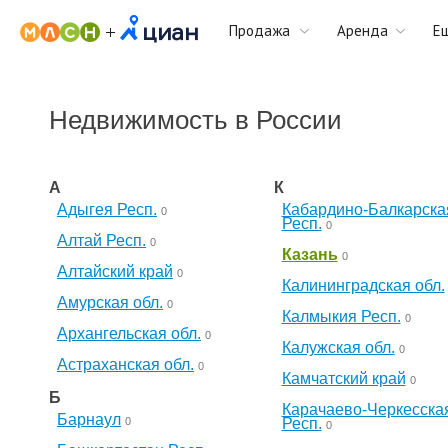
Продажа
Аренда
Е
Недвижимость в России
А
К
Адыгея Респ.
Кабардино-Балкарска
0
Респ.
0
Алтай Респ.
0
Казань
0
Алтайский край
0
Калининградская обл.
Амурская обл.
0
Калмыкия Респ.
0
Архангельская обл.
0
Калужская обл.
0
Астраханская обл.
0
Камчатский край
0
Б
Карачаево-Черкесска
Барнаул
0
Респ.
0